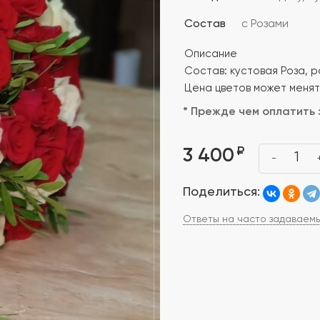
Состав
с Розами
Описание
Состав: кустовая Роза, р
Цена цветов может менять
* Прежде чем оплатить 
₽
3 400
1
-
Поделиться:
Ответы на часто задаваем