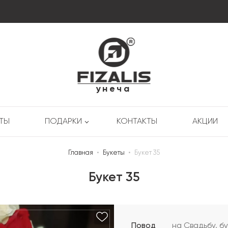
унеча
РТЫ
ПОДАРКИ
КОНТАКТЫ
АКЦИИ
Главная
•
Букеты
•
Букет 35
Букет 35
Повод
на Свадьбу, б